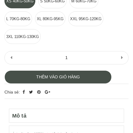
XS 40KG-50KG
S 50KG-60KG
M 60KG-70KG
L 70KG-80KG
XL 80KG-95KG
XXL 95KG-120KG
3XL 110KG-130KG
THÊM VÀO GIỎ HÀNG
Chia sẻ:
Mô tả