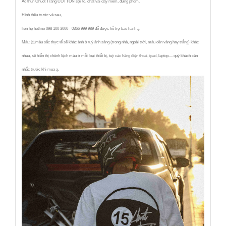
Áo thun Chuot Trang COTTON sợi to, chất vải dày mềm, đứng phom.
Hình thêu trước và sau,
liên hệ hotline 098 100 3000 - 0366 999 989 để được hỗ trợ bảo hành ạ
Màu: màu sắc thực tế sẽ khác ảnh ở tuỳ ánh sáng (trong nhà, ngoài trời, màu đèn vàng hay trắng) khác
nhau, sẽ hiển thị chênh lệch màu ở mỗi loại thiết bị, tuỳ các hãng điện thoai, ipad, laptop.... quý khách cân
nhắc trước khi mua ạ.