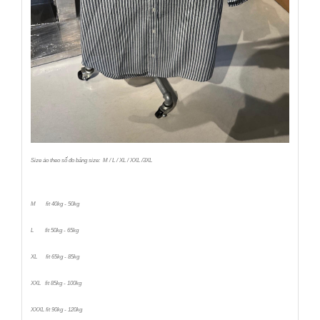
Size áo theo số đo bảng size: M / L / XL / XXL /3XL
M fit 40kg - 50kg
L fit 50kg - 65kg
XL fit 65kg - 85kg
XXL fit 85kg - 100kg
XXXL fit 90kg - 120kg