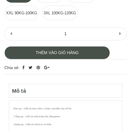
XXL 90KG-100KG
3XL 100KG-120KG
THÊM VÀO GIỎ HÀNG
Chia sẻ:
Mô tả
. Đen sọc : chất vải linen mềm, ít nhăn, mát thấm hút mồ hôi.
. Trắng sọc : chất vải oxford dày khô, đứng phom.
. Xanhg sọc : chất vải oxford xù và nhăn.