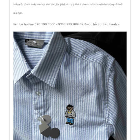
Nếu mặc vừa fit body xin chọn size vừa, khuyến khích quý khách chọn size lớn hơn bình thường sẽ thoải
mái hơn.
liên hệ hotline 098 100 3000 - 0366 999 989 để được hỗ trợ bảo hành ạ