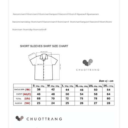
#aosominam# #sominam# #sominamhanquoc# #aosomi# #somi# #quanau# #quanaunam
#aosominamdaitay #sominam# #aosominam# #sominam# #sominamhanquoc# #aosomi# #somi#somi
#sominam #somidep #somioxford#