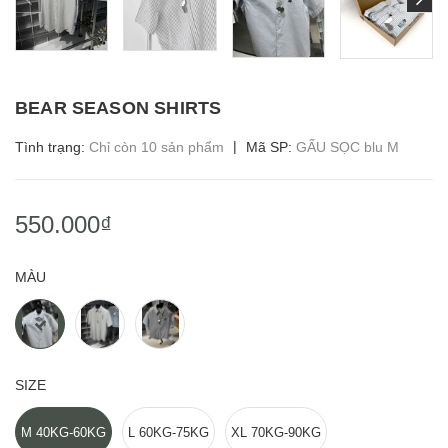
BEAR SEASON SHIRTS
|
Tình trạng:
Chỉ còn 10 sản phẩm
Mã SP:
GẤU SỌC blu M
550.000₫
MÀU
SIZE
M 40KG-60KG
L 60KG-75KG
XL 70KG-90KG