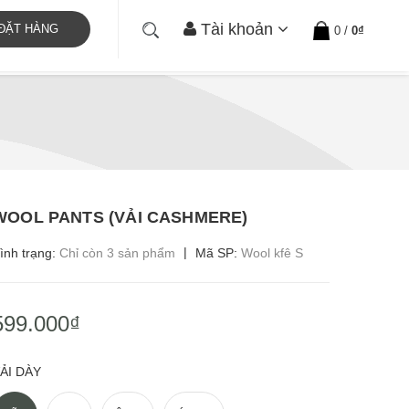
Tài khoản
ĐẶT HÀNG
0
/
0₫
WOOL PANTS (VẢI CASHMERE)
|
ình trạng:
Chỉ còn 3 sản phẩm
Mã SP:
Wool kfê S
599.000₫
ẢI DÀY