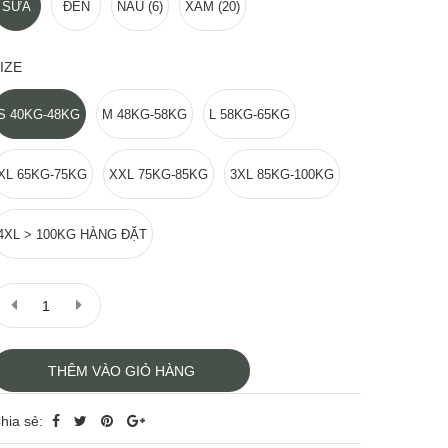
SỮA
ĐEN
NÂU (6)
XÁM (20)
IZE
S 40KG-48KG
M 48KG-58KG
L 58KG-65KG
XL 65KG-75KG
XXL 75KG-85KG
3XL 85KG-100KG
4XL > 100KG HÀNG ĐẶT
THÊM VÀO GIỎ HÀNG
hia sẻ: