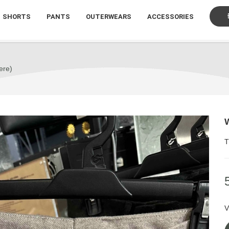
SHORTS
PANTS
OUTERWEARS
ACCESSORIES
ere)
T
V