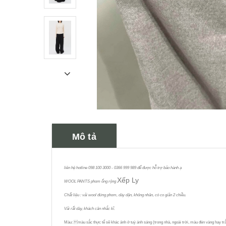
Mô tả
liên hệ hotline 098 100 3000 - 0366 999 989 để được hỗ trợ bảo hành ạ
Xếp Ly
WOOL PANTS phom ống rộng
Chất liệu : vải wool đứng phom, dày dặn, không nhăn, có co giãn 2 chiều.
Vải rất dày, khách cân nhắc kĩ.
Màu: màu sắc thực tế sẽ khác ảnh ở tuỳ ánh sáng (trong nhà, ngoài trời, màu đèn vàng hay trắng)