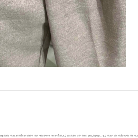
 khác nhau, sẽ hiển thị chênh lệch màu ở mỗi loại thiết bị, tuỳ các hãng điện thoai, ipad, laptop.... quý khách cân nhắc trước khi mua