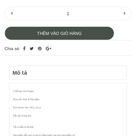
THÊM VÀO GIỎ HÀNG
Chia sẻ:
Mô tả
Chất liệu: Da Nappa
Màu sắc: Đen & Nâu đậm
Kích thước lớn: 10,5 x 8 cm
Kết cấu: 5 khe thẻ
Tất cả đều là da thật.
Sản phẩm đổi mới có giá trị bằng hoặc cao hơn sản phẩm cũ.