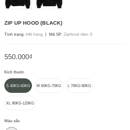
ZIP UP HOOD (BLACK)
|
Tình trạng:
Hết hàng
Mã SP:
ZipHood /đen S
550.000₫
Kích thước
S 40KG-60KG
M 60KG-70KG
L 70KG-90KG
XL 90KG-120KG
Màu sắc