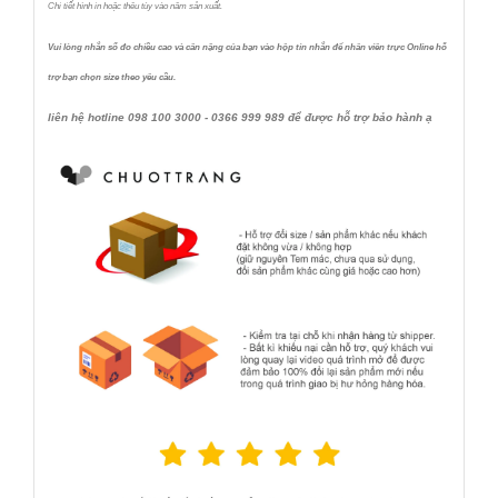
Chi tiết hình in hoặc thêu tùy vào năm sản xuất.
Vui lòng nhắn số đo chiều cao và cân nặng của bạn vào hộp tin nhắn để nhân viên trực Online hỗ
trợ bạn chọn size theo yêu cầu.
liên hệ hotline 098 100 3000 - 0366 999 989 để được hỗ trợ bảo hành ạ