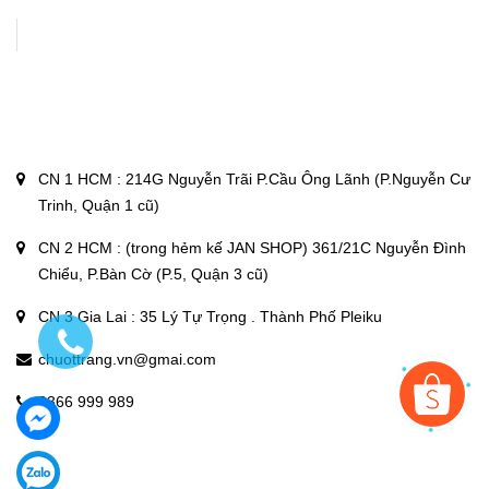
CN 1 HCM : 214G Nguyễn Trãi P.Cầu Ông Lãnh (P.Nguyễn Cư
Trinh, Quận 1 cũ)
CN 2 HCM : (trong hẻm kế JAN SHOP) 361/21C Nguyễn Đình
Chiểu, P.Bàn Cờ (P.5, Quận 3 cũ)
CN 3 Gia Lai : 35 Lý Tự Trọng . Thành Phố Pleiku
chuottrang.vn@gmai.com
0366 999 989
Copyright © 2020
chuottrang.vn
Powered by
Sapo