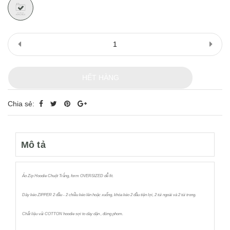
HẾT HÀNG
Chia sẻ:
Mô tả
Áo Zip Hoodie Chuột Trắng, form OVERSIZED dễ fit.
Dây kéo ZIPPER 2 đầu - 2 chiều kéo lên hoặc xuống, khóa kéo 2 đầu tiện lợi, 2 túi ngoài và 2 túi trong.
Chất liệu vải COTTON hoodie sợi to dày dặn , đứng phom.